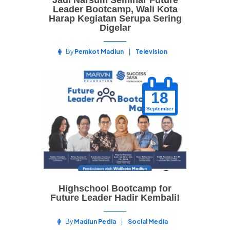
Jadi Narsum Seminar Future
Leader Bootcamp, Wali Kota
Harap Kegiatan Serupa Sering
Digelar
By
Pemkot Madiun
Television
18
September
Highschool Bootcamp for
Future Leader Hadir Kembali!
By
Madiun Pedia
Social Media